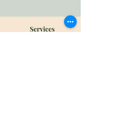
Services
​香薰經絡推油
Aromatherapy
Massage
Read More