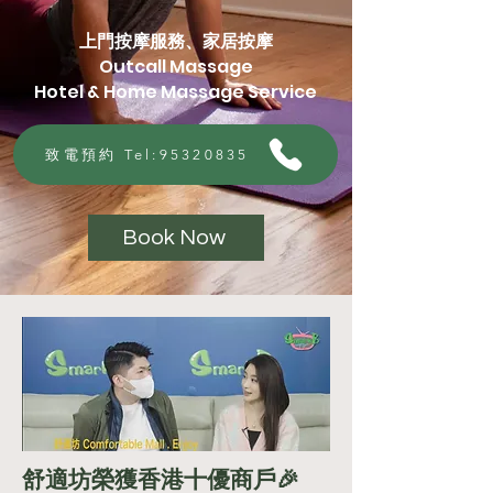
上門按摩服務
、家居按摩
Outcall Massage
Hotel & Home Massage
Service
致電預約 Tel:95320835
Book Now
舒適坊榮獲香港十優商戶🎉